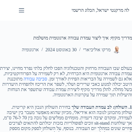
Ski
t
לה מרקנטי ישראל, הבלוג הרשמי
conten
מדריך מקיף: איך ליצור עמדת עבודה ארגונומית מושלמת
מרקו אוליביארי
30 באוגוסט 2024
ארגונומיה
בעולם שבו העבודה מרחוק והטכנולוגיה הפכו לחלק בלתי נפרד מחיינו, יצירת
עמדת עבודה ארגונומית היא הכרחית, לא רק לשמירה על הפרודוקטיביות,
אלא גם לשמירה על הבריאות הפיזית לאורך זמן.
סביבה עבודה
מתוכננת
היטב יכולה למנוע כאבי שרירים ושלד, לשפר את הריכוז ולהפחית היעדרות
בשל מחלה. להלן מדריך מקיף ליצירת עמדת עבודה שתשפר את הנוחות
והיעילות תוך שמירה על עקרונות הארגונומיה.
1. השולחן: לב עמדת העבודה שלך
בחירת השולחן הנכון היא קריטית.
שולחן מתכוונן לגובה הוא אידיאלי, מכיוון שהוא מאפשר מעבר בין ישיבה
לעמידה, ומקדם יציבה דינמית. מומחים ממליצים על גובה בין 70 ל-76 ס"מ,
אך שולחנות sit-stand זוכים לפופולריות בזכות יכולתם להתאים לצרכים
פיזיים שונים במהלך יום העבודה. בנוסף, על השולחן לספק מקום מספק