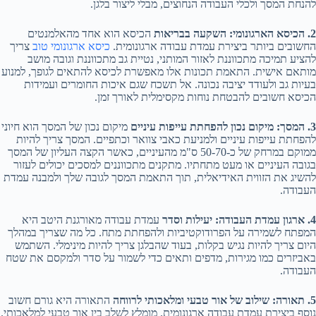
להנחת המסך ולכלי העבודה הנחוצים, מבלי ליצור בלגן.
2. הכיסא הארגונומי: השקעה בבריאות
הכיסא הוא אחד מהאלמנטים
החשובים ביותר ביצירת עמדת עבודה ארגונומית.
כיסא ארגונומי טוב
צריך
להציע תמיכה מתכווננת לאזור המותני, נטיית גב מתכווננת וגובה מושב
מותאם אישית. התאמת תכונות אלו מאפשרת לכיסא להתאים לגופך, למנוע
בעיות גב ולעודד יציבה נכונה. אל תשכח שגם איכות החומרים ועמידות
הכיסא חשובים להבטחת נוחות מקסימלית לאורך זמן.
3. המסך: מיקום נכון להפחתת עייפות עיניים
מיקום נכון של המסך הוא חיוני
להפחתת עייפות עיניים ולמניעת כאבי צוואר וכתפיים. המסך צריך להיות
ממוקם במרחק של כ-50-70 ס"מ מהעיניים, כאשר הקצה העליון של המסך
בגובה העיניים או מעט מתחתיו. מתקנים מתכווננים למסכים יכולים לעזור
להשיג את הזווית האידיאלית, תוך התאמת המסך לגובה שלך ולמבנה עמדת
העבודה.
4. ארגון עמדת העבודה: יעילות וסדר
עמדת עבודה מאורגנת היטב היא
המפתח לשמירה על הפרודוקטיביות ולהפחתת מתח. כל מה שצריך במהלך
היום צריך להיות נגיש בקלות, בעוד שהבלגן צריך להיות מינימלי. השתמש
באביזרים כמו מגירות, מדפים ותאים כדי לשמור על סדר ולמקסם את שטח
העבודה.
5. תאורה: שילוב של אור טבעי ומלאכותי לרווחה
התאורה היא גורם חשוב
נוסף ביצירת עמדת עבודה ארגונומית. מומלץ לשלב בין אור טבעי למלאכותי.