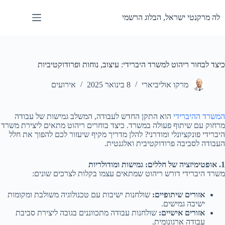
Ski
t
לה מרקנטי ישראל, הבלוג הרשמי
conten
כיצד לבחור ריהוט למשרד היברידי: עיצוב, נוחות ופרודוקטיביות
מרקו אוליביארי
8 בינואר 2025
אירועים
המשרד ההיברידי
הוא התקן החדש לעבודה, המשלב גמישות של עבודה
מרחוק עם שיתוף פעולה במשרד. כיצד בוחרים ריהוט מתאים ליצירת משרד
היברידי פונקציונלי ומודרני? להלן מדריך מקיף שיעזור לכם להפוך את חלל
העבודה לסביבה פרודוקטיבית ואלגנטית.
1. אופטימיזציה של חללים: גמישות ומודולריות
משרד היברידי דורש ריהוט שמתאים עצמו בקלות לצרכים שונים:
אזורים שיתופיים:
שולחנות ישיבות עם טכנולוגיה משולבת ומקומות
ישיבה גמישים.
אזורים אישיים:
שולחנות עבודה מתכווננים בגובה ליצירת סביבת
עבודה ארגונומית.