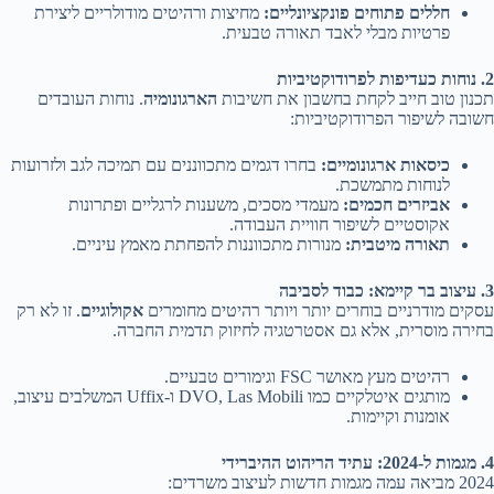
חללים פתוחים פונקציונליים:
מחיצות ורהיטים מודולריים ליצירת
פרטיות מבלי לאבד תאורה טבעית.
2. נוחות כעדיפות לפרודוקטיביות
תכנון טוב חייב לקחת בחשבון את חשיבות
הארגונומיה
. נוחות העובדים
חשובה לשיפור הפרודוקטיביות:
כיסאות ארגונומיים:
בחרו דגמים מתכווננים עם תמיכה לגב ולזרועות
לנוחות מתמשכת.
אביזרים חכמים:
מעמדי מסכים, משענות לרגליים ופתרונות
אקוסטיים לשיפור חוויית העבודה.
תאורה מיטבית:
מנורות מתכווננות להפחתת מאמץ עיניים.
3. עיצוב בר קיימא: כבוד לסביבה
עסקים מודרניים בוחרים יותר ויותר רהיטים מחומרים
אקולוגיים
. זו לא רק
בחירה מוסרית, אלא גם אסטרטגיה לחיזוק תדמית החברה.
רהיטים מעץ מאושר FSC וגימורים טבעיים.
מותגים איטלקיים כמו DVO, Las Mobili ו-Uffix המשלבים עיצוב,
אומנות וקיימות.
4. מגמות ל-2024: עתיד הריהוט ההיברידי
2024 מביאה עמה מגמות חדשות לעיצוב משרדים: