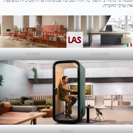
קונסורטי מתחייב להפוך כל חלל לסביבה שמקדמת פרודוקטיביות ומשקפת
את ערכי החברה.
DieffeBi
Las Mobili
Framery