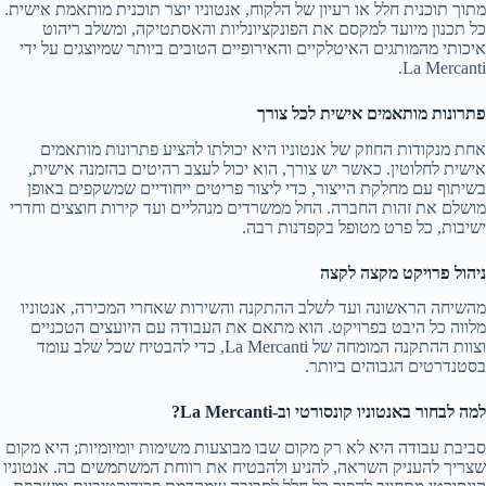
מתוך תוכנית חלל או רעיון של הלקוח, אנטוניו יוצר תוכנית מותאמת אישית.
כל תכנון מיועד למקסם את הפונקציונליות והאסתטיקה, ומשלב ריהוט
איכותי מהמותגים האיטלקיים והאירופיים הטובים ביותר שמיוצגים על ידי
La Mercanti.
פתרונות מותאמים אישית לכל צורך
אחת מנקודות החוזק של אנטוניו היא יכולתו להציע פתרונות מותאמים
אישית לחלוטין. כאשר יש צורך, הוא יכול לעצב רהיטים בהזמנה אישית,
בשיתוף עם מחלקת הייצור, כדי ליצור פריטים ייחודיים שמשקפים באופן
מושלם את זהות החברה. החל ממשרדים מנהליים ועד קירות חוצצים וחדרי
ישיבות, כל פרט מטופל בקפדנות רבה.
ניהול פרויקט מקצה לקצה
מהשיחה הראשונה ועד לשלב ההתקנה והשירות שאחרי המכירה, אנטוניו
מלווה כל היבט בפרויקט. הוא מתאם את העבודה עם היועצים הטכניים
וצוות ההתקנה המומחה של La Mercanti, כדי להבטיח שכל שלב עומד
בסטנדרטים הגבוהים ביותר.
למה לבחור באנטוניו קונסורטי וב-La Mercanti?
סביבת עבודה היא לא רק מקום שבו מבוצעות משימות יומיומיות; היא מקום
שצריך להעניק השראה, להניע ולהבטיח את רווחת המשתמשים בה. אנטוניו