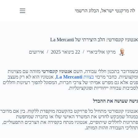
Ski
t
לה מרקנטי ישראל, הבלוג הרשמי
conten
אנטוניו קונסורטי: הלב היצירתי של La Mercanti
מרקו אוליביארי
22 בינואר 2025
אירועים
כשמדובר בתכנון חללי עבודה, השם
אנטוניו קונסורטי
מזוהה עם מצוינות
ומקצועיות. כחבר מרכזי
בצוות
La Mercanti
, אנטוניו הוא לא רק מעצב
פנים אלא גם מפרש אמיתי של צרכי חברות, המסוגל להפוך רעיונות וחללים
לסביבות עבודה ייחודיות ופונקציונליות.
גישה שעושה את ההבדל
אנטוניו קונסורטי מתחיל כל פרויקט בהקשבה מוקפדת ללקוח. בין אם מדובר
במנהל שמבקש לחדש את המשרד האישי שלו או בחברה שמחפשת
פתרונות לחללים שיתופיים, אנטוניו מנתח בקפידה את הצרכים התפעוליים,
תהליכי העבודה וזהות המותג.