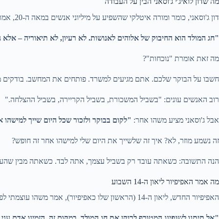
מה שדון לואיג'י ג'וסאני הבין על העבודה
דון ג'וסאני, כומר ומורה איטלקי שהשפיע על מיליוני אנשים במאה ה-20, אמר משהו מרתק על חג המולד:
"חג המולד הוא החיבוק של אלוהים לאנושות. לא רעיון, לא תיאוריה – אלא נ
מה זאת אומרת "נוכחות"?
חשבו על הבוקר שלכם. אתם מגיעים למשרד. פותחים את המחשב. בודקים מי
רוב האנשים עונים: "בשביל המשכורת, בשביל הקריירה, בשביל ההצלחה."
אבל ג'וסאני מציע משהו אחר:
"לקום בבוקר ולזכור שכל היום שייך למישהו א
זה נשמע מוזר, לא? איך זה שלשייך את היום שלי למישהו אחר זה חופש?
הנה התשובה: כשאתה עובד רק בשביל עצמך, אתה לבד. כשאתה מבין שהעב
מה אמר האפיפיור ליאון ה-14 השבוע
האפיפיור החדש, ליאון ה-14 (הראשון שלו כאפיפיור), אמר משהו עוצמתי לפני ימים ספורים:
"אל תיתנו לשופינג המטורף לרוקן את חג המולד. במקום זה, הזמינו אדם עני