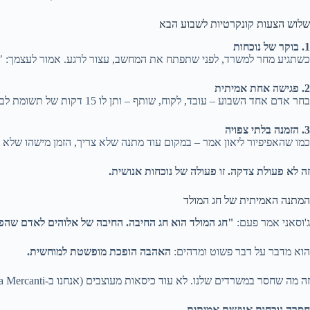
שלוש הצעות קונקרטיות לשבוע הבא
1. בוקר של נוכחות
כשתגיע מחר למשרד, לפני שתפתח את המחשב, עצור לרגע. אמור לעצמך: "היו
2. פגישה אחת אמיתית
בחר אדם אחד השבוע – עובד, לקוח, שותף – ותן לו 15 דקות של תשומת לב מלאה. ללא טלפון, ללא מחשב. רק הוא ואתה. תשאל: "מה באמת קורה איתך?" ותקשיב. באמת תקשיב.
3. הזמנה בלתי צפויה
כמו שהאפיפיור ליאון אמר – במקום עוד מתנה שלא צריך, הזמן מישהו שלא צ
זה לא פעולת צדקה. זו פעולה של נוכחות אנושית.
המתנה האמיתית של חג המולד
ג'וסאני אמר פעם:
"חג המולד הוא חג החיבה. החיבה של אלוהים לאדם שהפ
הוא מדבר על דבר פשוט ומדהים:
האהבה הופכת מופשטת למוחשית.
זה מה שחסר במשרדים שלנו. לא עוד כיסאות מעוצבים (אנחנו ב-La Mercanti דואגים לזה). לא עוד מערכות ניהול.
חסרה נוכחות אנושית אמיתית.