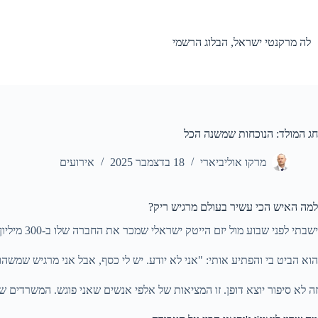
Ski
t
conten
לה מרקנטי ישראל, הבלוג הרשמי
חג המולד: הנוכחות שמשנה הכל
מרקו אוליביארי
18 בדצמבר 2025
אירועים
למה האיש הכי עשיר בעולם מרגיש ריק?
ישבתי לפני שבוע מול יזם הייטק ישראלי שמכר את החברה שלו ב-300 מיליון דולר. משרד פנטסטי בתל אביב, נוף לים, צוות מעולה. שאלתי אותו: "מה הלאה?"
הוא הביט בי והפתיע אותי: "אני לא יודע. יש לי כסף, אבל אני מרגיש שמשה
זה לא סיפור יוצא דופן. זו המציאות של אלפי אנשים שאני פוגש. המשרדים שלנו ב-La Mercanti מלאים בחברות מצליחות, אבל הלבבות? לפעמ