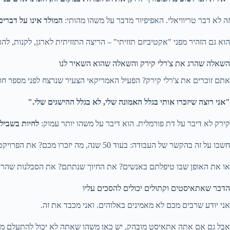
זה לא דבר טריוויאלי. האפיפיור מדבר על משהו מהותי:
המולד אינו על דברים
הוא גם הזהיר מפני "אקטיביזם תזזיתי" – הריצה התזזיתית לארגן, לקנות, 
השאלה שהרג את צ'רלי קירק והשאלה שהוא השאיר לנו
אתם זוכרים את צ'רלי קירק? הפעיל האמריקאי הצעיר שנרצח לפני מספר חו
"אני רוצה שיזכרו אותי בגלל האמונה שלי, לא בגלל ההישגים שלי."
קירק לא דיבר על דת פורמלית. הוא דיבר על משהו יותר עמוק:
לחיות בשביל
חשבו על זה בהקשר של העבודה: בעוד 50 שנה, מה יזכרו מכם? את הפרויקט שעשיתם? את הכסף שהרווחתם?
או את האופן שבו טיפלתם באנשים? את החיוך שנתתם? את הסבלנות שהר
הדבר שאתאיסטים וקתולים יכולים להסכים עליו
אני יודע שרבים מכם לא מאמינים באלוהים. ואני מכבד את זה.
אבל גם אם אתה אתאיסט מובהק, יש כאן משהו שאתה לא יכול להתעלם ממ